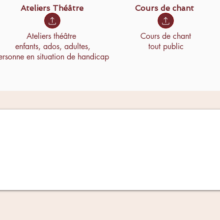
Ateliers Théâtre
Cours de chant
Ateliers théâtre
Cours de chant
enfants, ados, adultes,
tout public
ersonne en situation de handicap
SITE EN MAINTENANCE
INEMENT NOS ACTIVITÉS ET PROJET
 RENCONTREZ LORS DU FORUM DES A
2026 (jour à venir) SALLE MUNICIPAL