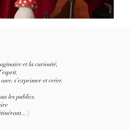
.
aginaire et la curiosité,
’esprit.
 oser, s’exprimer et créer.
us les publics.
aire
itinérant... )