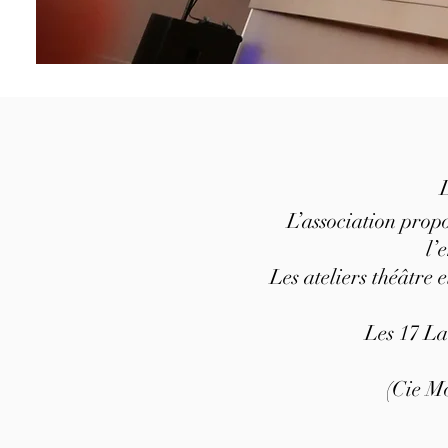
​L’association propo
l’
​Les ateliers théâtre
Les 17 Lau
(Cie Mo