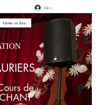
Se connecter
Galerie
Faites un don
ATION
AURIERS
Cours de
CHANT